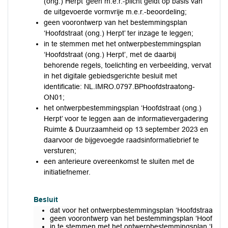
(ong.) Herpt’ geen m.e.r.-plicht geldt op basis van
de uitgevoerde vormvrije m.e.r.-beoordeling;
geen voorontwerp van het bestemmingsplan
‘Hoofdstraat (ong.) Herpt’ ter inzage te leggen;
in te stemmen met het ontwerpbestemmingsplan
‘Hoofdstraat (ong.) Herpt’, met de daarbij
behorende regels, toelichting en verbeelding, vervat
in het digitale gebiedsgerichte besluit met
identificatie: NL.IMRO.0797.BPhoofdstraatong-
ON01;
het ontwerpbestemmingsplan ‘Hoofdstraat (ong.)
Herpt’ voor te leggen aan de informatievergadering
Ruimte & Duurzaamheid op 13 september 2023 en
daarvoor de bijgevoegde raadsinformatiebrief te
versturen;
een anterieure overeenkomst te sluiten met de
initiatiefnemer.
Besluit
dat voor het ontwerpbestemmingsplan ‘Hoofdstraat (ong.
geen voorontwerp van het bestemmingsplan ‘Hoofdstraat
in te stemmen met het ontwerpbestemmingsplan ‘Hoofdstr