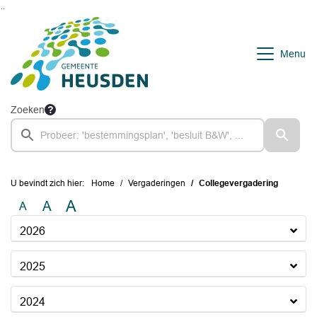
Ga naar de inhoud van deze pagina
Ga naar het zoeken
Ga naar het menu
Menu
Zoeken
U bevindt zich hier:
Home
Vergaderingen
Collegevergadering
A
A
A
2026
2025
2024