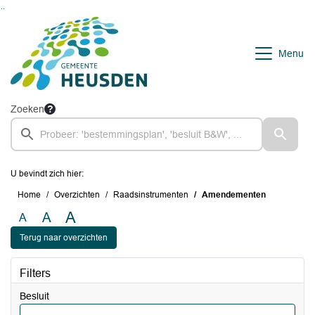
Ga naar de inhoud van deze pagina
Ga naar het zoeken
Ga naar het menu
Menu
Zoeken
U bevindt zich hier:
Home
Overzichten
Raadsinstrumenten
Amendementen
A
A
A
Terug naar overzichten
Filters
Besluit