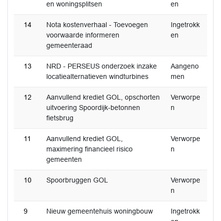
en woningsplitsen
en
14
Nota kostenverhaal - Toevoegen
Ingetrokk
voorwaarde informeren
en
gemeenteraad
13
NRD - PERSEUS onderzoek inzake
Aangeno
locatiealternatieven windturbines
men
12
Aanvullend krediet GOL, opschorten
Verworpe
uitvoering Spoordijk-betonnen
n
fietsbrug
11
Aanvullend krediet GOL,
Verworpe
maximering financieel risico
n
gemeenten
10
Spoorbruggen GOL
Verworpe
n
9
Nieuw gemeentehuis woningbouw
Ingetrokk