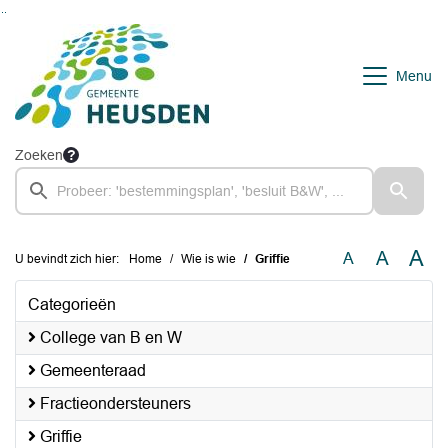
Ga naar de inhoud van deze pagina
Ga naar het zoeken
Ga naar het menu
Menu
Zoeken
A
A
A
U bevindt zich hier:
Home
Wie is wie
Griffie
Categorieën
College van B en W
Gemeenteraad
Fractieondersteuners
Griffie