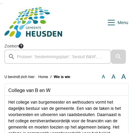
Ga naar de inhoud van deze pagina
Ga naar het zoeken
Ga naar het menu
Menu
Zoeken
A
A
A
U bevindt zich hier:
Home
Wie is wie
College van B en W
Het college van burgemeester en wethouders vormt het
dagelijks bestuur van de gemeente. Een van de taken is het
voorbereiden en uitvoeren van raadsbesluiten. Daarnaast is
het college eerstverantwoordelijk voor de financiën van de
gemeente en moeten toezien op het algemeen belang. Het