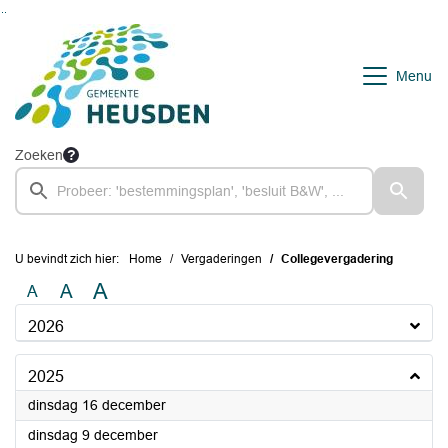
Ga naar de inhoud van deze pagina
Ga naar het zoeken
Ga naar het menu
Menu
Zoeken
U bevindt zich hier:
Home
Vergaderingen
Collegevergadering
A
A
A
2026
2025
2025
dinsdag 16 december
2025
dinsdag 9 december