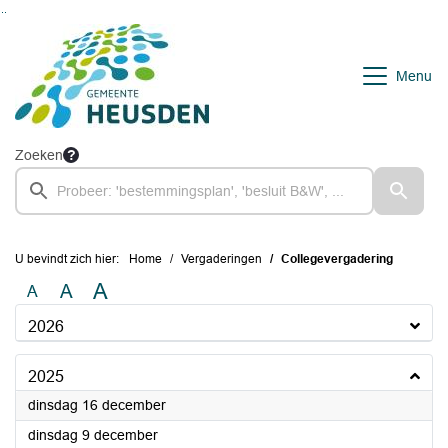
Ga naar de inhoud van deze pagina
Ga naar het zoeken
Ga naar het menu
Menu
Zoeken
U bevindt zich hier:
Home
Vergaderingen
Collegevergadering
A
A
A
2026
2025
2025
dinsdag 16 december
2025
dinsdag 9 december