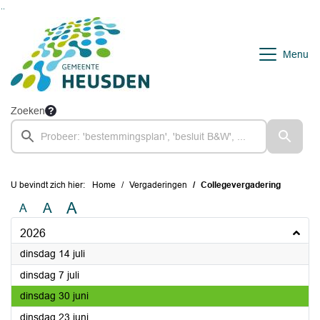
Ga naar de inhoud van deze pagina
Ga naar het zoeken
Ga naar het menu
Menu
Zoeken
U bevindt zich hier:
Home
Vergaderingen
Collegevergadering
A
A
A
2026
2026
dinsdag 14 juli
2026
dinsdag 7 juli
2026
dinsdag 30 juni
2026
dinsdag 23 juni