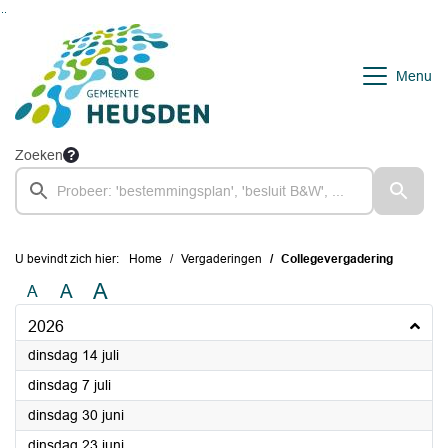
Ga naar de inhoud van deze pagina
Ga naar het zoeken
Ga naar het menu
Menu
Zoeken
U bevindt zich hier:
Home
Vergaderingen
Collegevergadering
A
A
A
2026
2026
dinsdag 14 juli
2026
dinsdag 7 juli
2026
dinsdag 30 juni
2026
dinsdag 23 juni