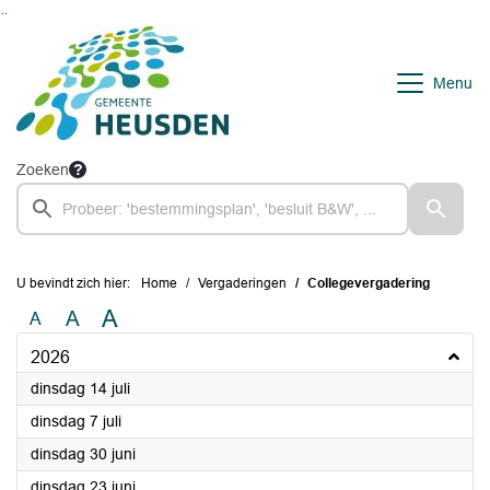
Ga naar de inhoud van deze pagina
Ga naar het zoeken
Ga naar het menu
Menu
Zoeken
U bevindt zich hier:
Home
Vergaderingen
Collegevergadering
A
A
A
2026
2026
dinsdag 14 juli
2026
dinsdag 7 juli
2026
dinsdag 30 juni
2026
dinsdag 23 juni