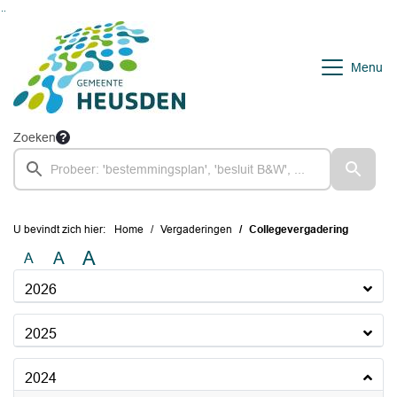
Ga naar de inhoud van deze pagina
Ga naar het zoeken
Ga naar het menu
Menu
Zoeken
U bevindt zich hier:
Home
Vergaderingen
Collegevergadering
A
A
A
2026
2025
2024