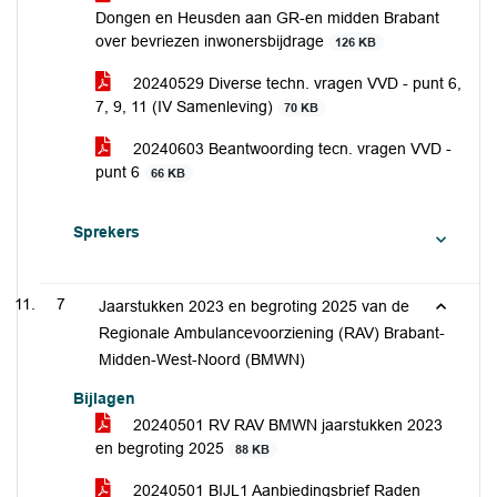
Dongen en Heusden aan GR-en midden Brabant
over bevriezen inwonersbijdrage
126 KB
20240529 Diverse techn. vragen VVD - punt 6,
7, 9, 11 (IV Samenleving)
70 KB
20240603 Beantwoording tecn. vragen VVD -
punt 6
66 KB
Sprekers
7
Jaarstukken 2023 en begroting 2025 van de
Regionale Ambulancevoorziening (RAV) Brabant-
Midden-West-Noord (BMWN)
Bijlagen
20240501 RV RAV BMWN jaarstukken 2023
en begroting 2025
88 KB
20240501 BIJL1 Aanbiedingsbrief Raden