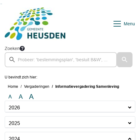
Ga naar de inhoud van deze pagina
Ga naar het zoeken
Ga naar het menu
Menu
Zoeken
U bevindt zich hier:
Home
Vergaderingen
Informatievergadering Samenleving
A
A
A
2026
2025
2024