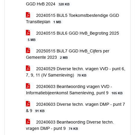
GGD HvB 2024
328 KB
20240515 BIJL5 Toekomstbestendige GGD
Transitieplan
1 MB
20240515 BIJL6 GGD HvB_Begroting 2025
5 MB
20250515 BIJL7 GGD HvB_Cijfers per
Gemeente 2023
2 MB
20240529 Diverse techn. vragen VVD - punt 6,
7, 9, 11 (IV Samenleving)
70 KB
20240603 Beantwoording vragen VVD -
Informatiebijeenkomst Samenleving, punt 9
105 KB
20240603 Diverse techn. vragen DMP - punt 7
& 9
91 KB
20240603 Beantwoording Diverse techn.
vragen DMP - punt 9
74 KB