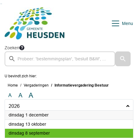
Ga naar de inhoud van deze pagina
Ga naar het zoeken
Ga naar het menu
Menu
Zoeken
U bevindt zich hier:
Home
Vergaderingen
Informatievergadering Bestuur
A
A
A
2026
2026
dinsdag 1 december
2026
dinsdag 13 oktober
2026
dinsdag 8 september