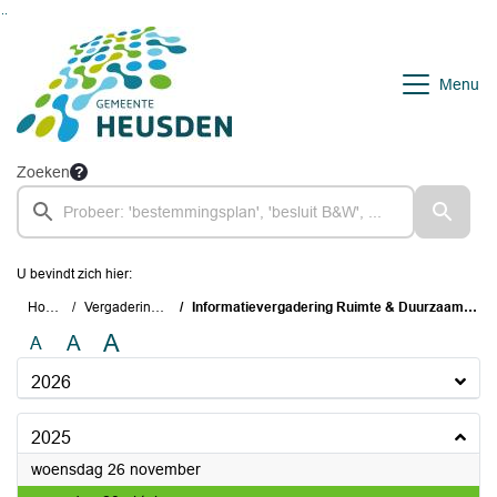
Ga naar de inhoud van deze pagina
Ga naar het zoeken
Ga naar het menu
Menu
Zoeken
U bevindt zich hier:
Home
Vergaderingen
Informatievergadering Ruimte & Duurzaamheid
A
A
A
2026
2025
2025
woensdag 26 november