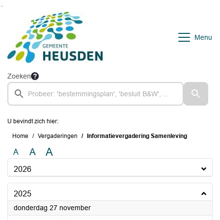
Ga naar de inhoud van deze pagina
Ga naar het zoeken
Ga naar het menu
Menu
Zoeken
U bevindt zich hier:
Home
Vergaderingen
Informatievergadering Samenleving
A
A
A
2026
2025
2025
donderdag 27 november