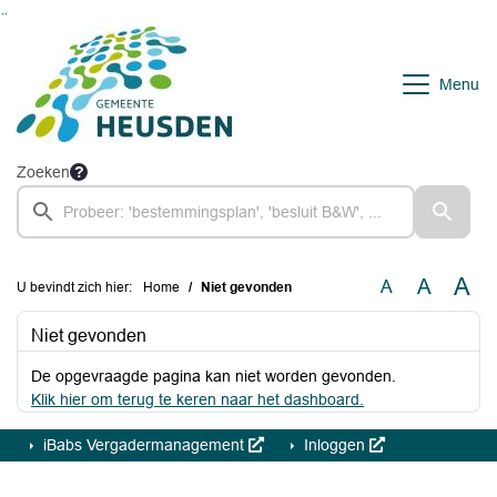
Ga naar de inhoud van deze pagina
Ga naar het zoeken
Ga naar het menu
Menu
Zoeken
A
A
A
U bevindt zich hier:
Home
Niet gevonden
Niet gevonden
De opgevraagde pagina kan niet worden gevonden.
Klik hier om terug te keren naar het dashboard.
iBabs Vergadermanagement
Inloggen