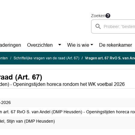
Zoeken
aderingen
Overzichten
Wie is wie
De rekenkamer
enten
Schriftelijke vragen van de raad (Art. 67)
Vragen art. 67 RvO S. van Andel (DMP Heusde
aad (Art. 67)
den) - Openingstijden horeca rondom het WK voetbal 2026
-2026
n art. 67 RvO S. van Andel (DMP Heusden) - Openingstijden horeca r
el, Stijn van (DMP Heusden)