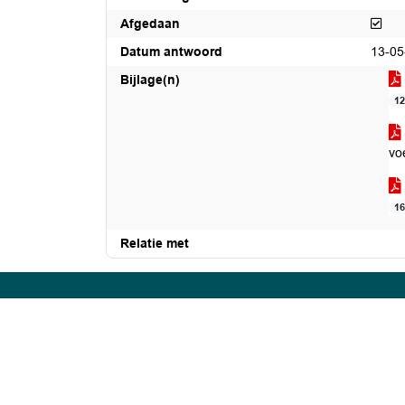
Afg
Afgedaan
Datum antwoord
13-05
Bijlage(n)
1
vo
1
Relatie met