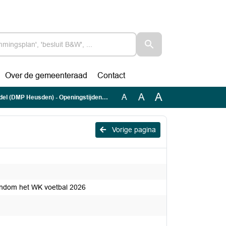
Over de gemeenteraad
Contact
A
A
A
n) - Openingstijden horeca rondom het WK voetbal 2026
Vorige pagina
ondom het WK voetbal 2026