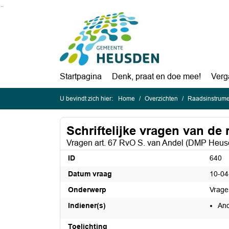
Ga naar de inhoud van deze pagina
Ga naar het zoeken
Ga naar het menu
Startpagina
Denk, praat en doe mee!
Verg
U bevindt zich hier:
Home
Overzichten
Raadsinstrum
Schriftelijke vragen van de r
Vragen art. 67 RvO S. van Andel (DMP Heus
ID
640
Datum vraag
10-04
Onderwerp
Vrage
Indiener(s)
And
Toelichting