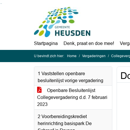
Ga naar de inhoud van deze pagina
Ga naar het zoeken
Ga naar het menu
Startpagina
Denk, praat en doe mee!
Verg
U bevindt zich hier:
Home
Vergaderingen
Collegeverg
Do
1 Vaststellen openbare
besluitenlijst vorige vergadering
Openbare Besluitenlijst
Collegevergadering d.d. 7 februari
2023
2 Voorbereidingskrediet
herinrichting basispark De