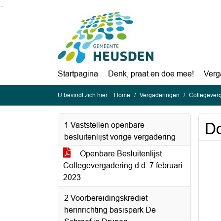
Ga naar de inhoud van deze pagina
Ga naar het zoeken
Ga naar het menu
Startpagina
Denk, praat en doe mee!
Verg
U bevindt zich hier:
Home
Vergaderingen
Collegeverg
Do
1 Vaststellen openbare
besluitenlijst vorige vergadering
Openbare Besluitenlijst
Collegevergadering d.d. 7 februari
2023
2 Voorbereidingskrediet
herinrichting basispark De