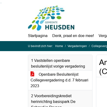
Ga naar de inhoud van deze pagina
Ga naar het zoeken
Ga naar het menu
Startpagina
Denk, praat en doe mee!
Verg
U bevindt zich hier:
Home
Vergaderingen
Collegeverg
An
1 Vaststellen openbare
besluitenlijst vorige vergadering
(C
Openbare Besluitenlijst
Collegevergadering d.d. 7 februari
2023
2 Voorbereidingskrediet
herinrichting basispark De