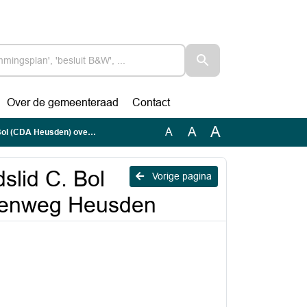
Over de gemeenteraad
Contact
A
A
A
 over fietspad Steenweg Heusden
slid C. Bol
Vorige pagina
teenweg Heusden