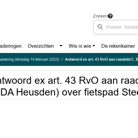
Zoeken
aderingen
Overzichten
Wie is wie
De rekenkamer
adering (dinsdag 14 februari 2023)
Antwoord ex art. 43 RvO aan raadslid C. Bol (CDA Heusden)
twoord ex art. 43 RvO aan raad
DA Heusden) over fietspad S