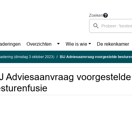
Zoeken
aderingen
Overzichten
Wie is wie
De rekenkamer
adering (dinsdag 3 oktober 2023)
BIJ Adviesaanvraag voorgestelde besture
J Adviesaanvraag voorgestelde
sturenfusie