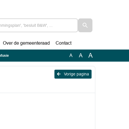
Over de gemeenteraad
Contact
A
A
A
nfusie
Vorige pagina