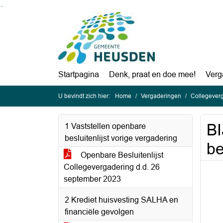
Ga naar de inhoud van deze pagina
Ga naar het zoeken
Ga naar het menu
Startpagina
Denk, praat en doe mee!
Verg
U bevindt zich hier:
Home
Vergaderingen
Collegeverg
BI
1 Vaststellen openbare
besluitenlijst vorige vergadering
be
Openbare Besluitenlijst
Collegevergadering d.d. 26
september 2023
2 Krediet huisvesting SALHA en
financiële gevolgen