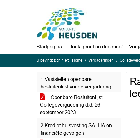
Ga naar de inhoud van deze pagina
Ga naar het zoeken
Ga naar het menu
Startpagina
Denk, praat en doe mee!
Verg
U bevindt zich hier:
Home
Vergaderingen
Collegeverg
Ra
1 Vaststellen openbare
besluitenlijst vorige vergadering
le
Openbare Besluitenlijst
Collegevergadering d.d. 26
september 2023
2 Krediet huisvesting SALHA en
financiële gevolgen