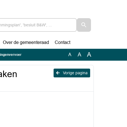
Over de gemeenteraad
Contact
A
A
A
lingenvervoer
zaken
Vorige pagina