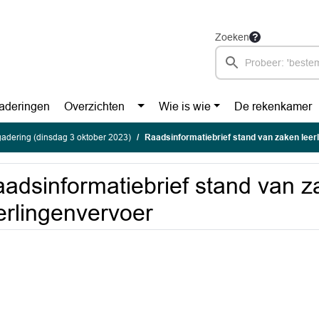
Zoeken
aderingen
Overzichten
Wie is wie
De rekenkamer
adering (dinsdag 3 oktober 2023)
Raadsinformatiebrief stand van zaken leer
adsinformatiebrief stand van 
erlingenvervoer