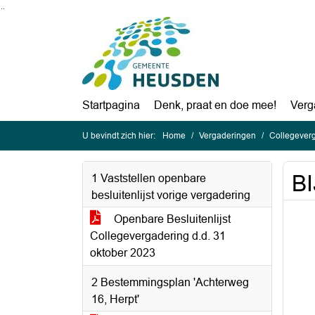
Ga naar de inhoud van deze pagina
Ga naar het zoeken
Ga naar het menu
Startpagina
Denk, praat en doe mee!
Verg
U bevindt zich hier:
Home
Vergaderingen
Collegever
BI
1 Vaststellen openbare
besluitenlijst vorige vergadering
Openbare Besluitenlijst
Collegevergadering d.d. 31
oktober 2023
2 Bestemmingsplan 'Achterweg
16, Herpt'