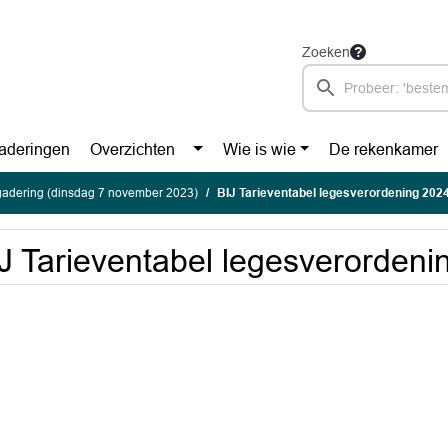
Zoeken
aderingen
Overzichten
Wie is wie
De rekenkamer
gadering (dinsdag 7 november 2023)
BIJ Tarieventabel legesverordening 202
J Tarieventabel legesverordeni