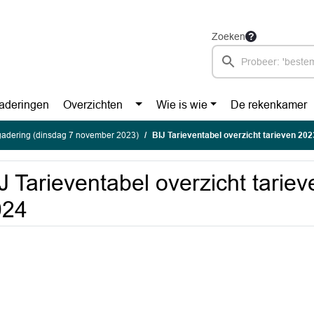
Zoeken
aderingen
Overzichten
Wie is wie
De rekenkamer
gadering (dinsdag 7 november 2023)
BIJ Tarieventabel overzicht tarieven 20
J Tarieventabel overzicht tarie
024