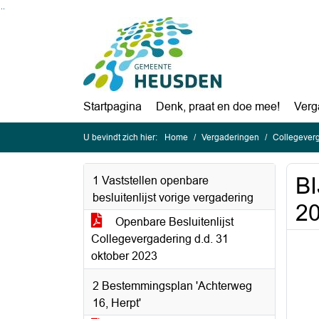
Ga naar de inhoud van deze pagina
Ga naar het zoeken
Ga naar het menu
Startpagina
Denk, praat en doe mee!
Verg
U bevindt zich hier:
Home
Vergaderingen
Collegever
BI
1 Vaststellen openbare
besluitenlijst vorige vergadering
2
Openbare Besluitenlijst
Collegevergadering d.d. 31
oktober 2023
2 Bestemmingsplan 'Achterweg
16, Herpt'