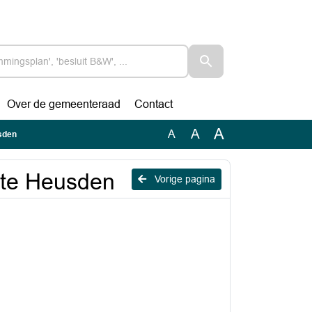
Over de gemeenteraad
Contact
A
A
A
sden
te Heusden
Vorige pagina