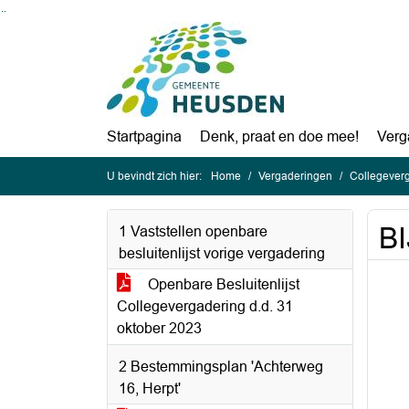
Ga naar de inhoud van deze pagina
Ga naar het zoeken
Ga naar het menu
Startpagina
Denk, praat en doe mee!
Verg
U bevindt zich hier:
Home
Vergaderingen
Collegever
B
1 Vaststellen openbare
besluitenlijst vorige vergadering
Openbare Besluitenlijst
Collegevergadering d.d. 31
oktober 2023
2 Bestemmingsplan 'Achterweg
16, Herpt'