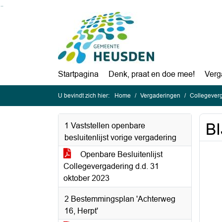
Ga naar de inhoud van deze pagina
Ga naar het zoeken
Ga naar het menu
Startpagina
Denk, praat en doe mee!
Verg
U bevindt zich hier:
Home
Vergaderingen
Collegever
BI
1 Vaststellen openbare
besluitenlijst vorige vergadering
Openbare Besluitenlijst
Collegevergadering d.d. 31
oktober 2023
2 Bestemmingsplan 'Achterweg
16, Herpt'