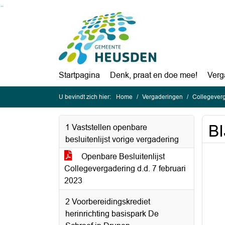
Ga naar de inhoud van deze pagina
Ga naar het zoeken
Ga naar het menu
Startpagina
Denk, praat en doe mee!
Verg
U bevindt zich hier:
Home
Vergaderingen
Collegeverg
BI
1 Vaststellen openbare
besluitenlijst vorige vergadering
Openbare Besluitenlijst
Collegevergadering d.d. 7 februari
2023
2 Voorbereidingskrediet
herinrichting basispark De