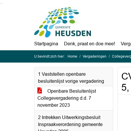
Ga naar de inhoud van deze pagina
Ga naar het zoeken
Ga naar het menu
Startpagina
Denk, praat en doe mee!
Verg
U bevindt zich hier:
Home
Vergaderingen
Collegever
CV
1 Vaststellen openbare
besluitenlijst vorige vergadering
5,
Openbare Besluitenlijst
Collegevergadering d.d. 7
november 2023
2 Intrekken Uitwerkingsbesluit
Inspraakverordening gemeente