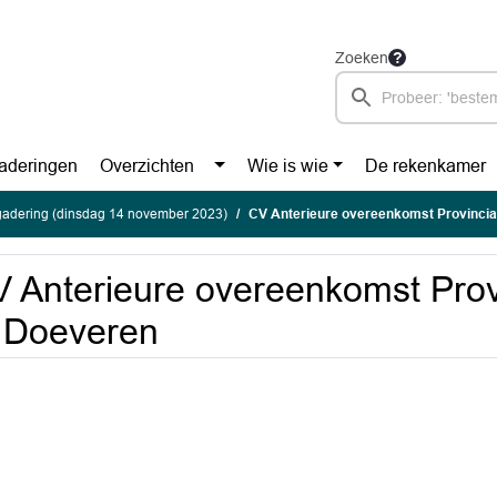
Zoeken
aderingen
Overzichten
Wie is wie
De rekenkamer
gadering (dinsdag 14 november 2023)
CV Anterieure overeenkomst Provincia
 Anterieure overeenkomst Pro
 Doeveren