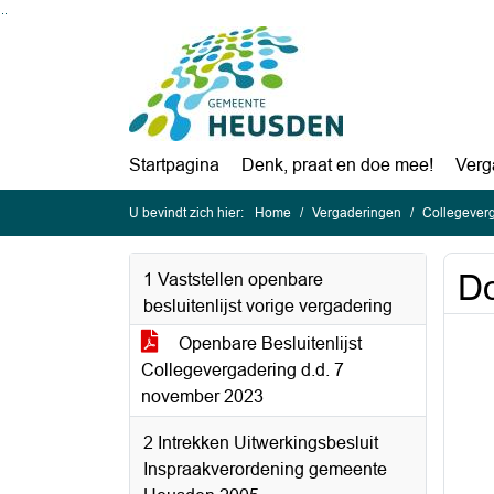
Ga naar de inhoud van deze pagina
Ga naar het zoeken
Ga naar het menu
Startpagina
Denk, praat en doe mee!
Verg
U bevindt zich hier:
Home
Vergaderingen
Collegever
Do
1 Vaststellen openbare
besluitenlijst vorige vergadering
Openbare Besluitenlijst
Collegevergadering d.d. 7
november 2023
2 Intrekken Uitwerkingsbesluit
Inspraakverordening gemeente