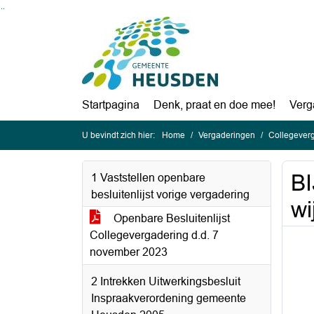
Ga naar de inhoud van deze pagina
Ga naar het zoeken
Ga naar het menu
Startpagina
Denk, praat en doe mee!
Verg
U bevindt zich hier:
Home
Vergaderingen
Collegever
BI
1 Vaststellen openbare
besluitenlijst vorige vergadering
wi
Openbare Besluitenlijst
Collegevergadering d.d. 7
november 2023
2 Intrekken Uitwerkingsbesluit
Inspraakverordening gemeente