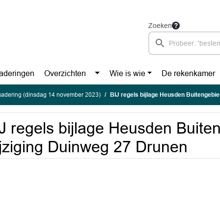
Zoeken
aderingen
Overzichten
Wie is wie
De rekenkamer
gadering (dinsdag 14 november 2023)
BIJ regels bijlage Heusden Buitengebied 
J regels bijlage Heusden Buite
jziging Duinweg 27 Drunen