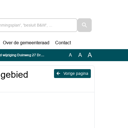
Over de gemeenteraad
Contact
A
A
A
wijziging Duinweg 27 Drunen
ngebied
Vorige pagina