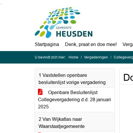
Ga naar de inhoud van deze pagina
Ga naar het zoeken
Ga naar het menu
Startpagina
Denk, praat en doe mee!
Verg
U bevindt zich hier:
Home
Vergaderingen
Collegeverg
Do
1 Vaststellen openbare
besluitenlijst vorige vergadering
Openbare Besluitenlijst
Collegevergadering d.d. 28 januari
2025
2 Van Wijkatlas naar
Waarstaatjegemeente