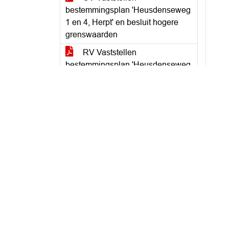
bestemmingsplan 'Heusdenseweg
1 en 4, Herpt' en besluit hogere
grenswaarden
RV Vaststellen
bestemmingsplan 'Heusdenseweg
1 en 4, Herpt'
BIJ Nota zienswijzen en
wijzigingen bestemmingsplan
Heusdenseweg 1 en 4 Herpt
BIJ inventarisatie te slopen
gebouwen
BIJ Herziene notitie stikstof
BIJ verantwoording
lagenbenadering
BIJ Herzien landschapsplan