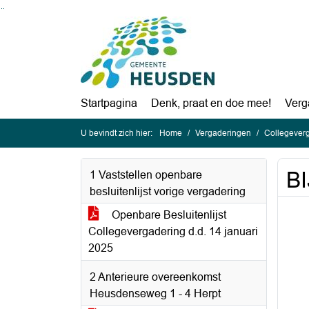
Ga naar de inhoud van deze pagina
Ga naar het zoeken
Ga naar het menu
Startpagina
Denk, praat en doe mee!
Verg
U bevindt zich hier:
Home
Vergaderingen
Collegeverg
BI
1 Vaststellen openbare
besluitenlijst vorige vergadering
Openbare Besluitenlijst
Collegevergadering d.d. 14 januari
2025
2 Anterieure overeenkomst
Heusdenseweg 1 - 4 Herpt