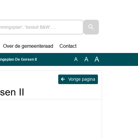
Over de gemeenteraad
Contact
A
A
A
ngsplan De Gorsen II
Vorige pagina
en II