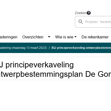
Zoeken
aderingen
Overzichten
Wie is wie
De rekenkamer
gadering (maandag 13 maart 2023)
BIJ principeverkaveling ontwerpbestemmi
J principeverkaveling
twerpbestemmingsplan De Gors