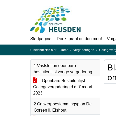
Ga naar de inhoud van deze pagina
Ga naar het zoeken
Ga naar het menu
Startpagina
Denk, praat en doe mee!
Verg
U bevindt zich hier:
Home
Vergaderingen
Collegever
BI
1 Vaststellen openbare
besluitenlijst vorige vergadering
on
Openbare Besluitenlijst
Collegevergadering d.d. 7 maart
2023
2 Ontwerpbestemmingsplan De
Gorsen II, Elshout