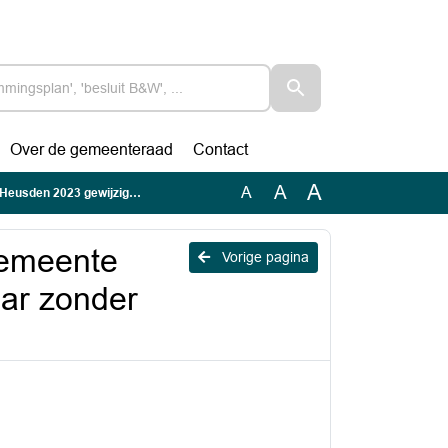
Over de gemeenteraad
Contact
A
A
A
igd exemplaar zonder markeringen
gemeente
Vorige pagina
ar zonder