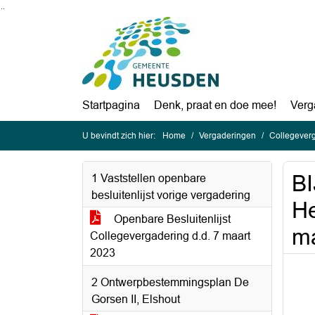
Ga naar de inhoud van deze pagina
Ga naar het zoeken
Ga naar het menu
Startpagina
Denk, praat en doe mee!
Verg
U bevindt zich hier:
Home
Vergaderingen
Collegever
BI
1 Vaststellen openbare
besluitenlijst vorige vergadering
He
Openbare Besluitenlijst
ma
Collegevergadering d.d. 7 maart
2023
2 Ontwerpbestemmingsplan De
Gorsen II, Elshout