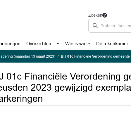
Zoeken
aderingen
Overzichten
Wie is wie
De rekenkamer
gadering (maandag 13 maart 2023)
BIJ 01c Financiële Verordening gemeente Heusden 2023 gewijz
J 01c Financiële Verordening 
usden 2023 gewijzigd exempla
rkeringen