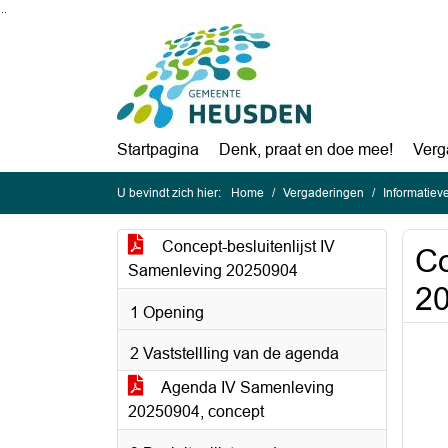
Ga naar de inhoud van deze pagina
Ga naar het zoeken
Ga naar het menu
Startpagina
Denk, praat en doe mee!
Verg
U bevindt zich hier:
Home
Vergaderingen
Informatie
Concept-besluitenlijst IV
Co
Samenleving 20250904
2
1 Opening
2 VaststellIing van de agenda
Agenda IV Samenleving
20250904, concept