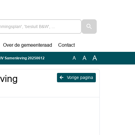
Over de gemeenteraad
Contact
A
A
A
t IV Samenleving 20250612
eving
Vorige pagina