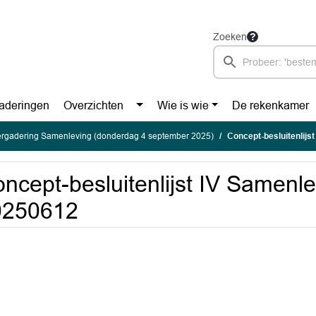
Zoeken
aderingen
Overzichten
Wie is wie
De rekenkamer
vergadering Samenleving (donderdag 4 september 2025)
Concept-besluitenlijs
ncept-besluitenlijst IV Samenl
0250612