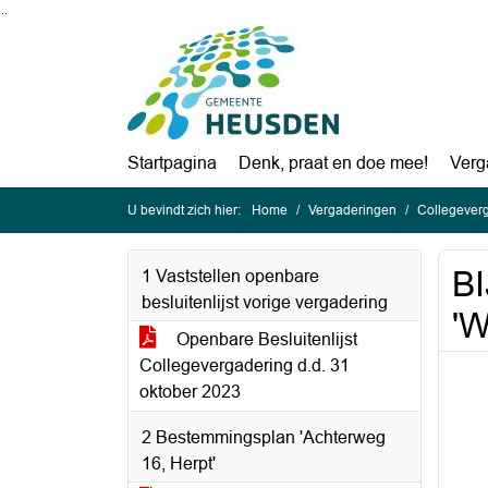
Ga naar de inhoud van deze pagina
Ga naar het zoeken
Ga naar het menu
Startpagina
Denk, praat en doe mee!
Verg
U bevindt zich hier:
Home
Vergaderingen
Collegever
BI
1 Vaststellen openbare
besluitenlijst vorige vergadering
'W
Openbare Besluitenlijst
Collegevergadering d.d. 31
oktober 2023
2 Bestemmingsplan 'Achterweg
16, Herpt'