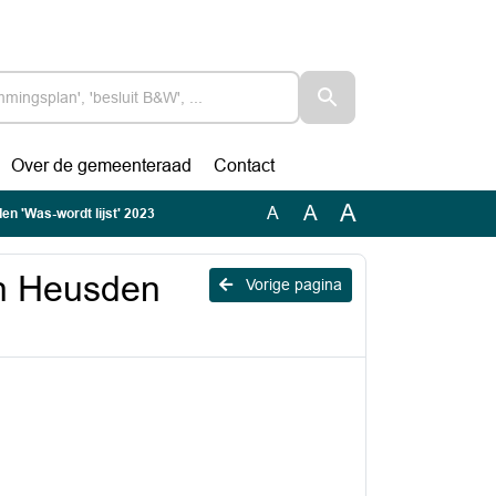
Over de gemeenteraad
Contact
A
A
A
en 'Was-wordt lijst' 2023
in Heusden
Vorige pagina