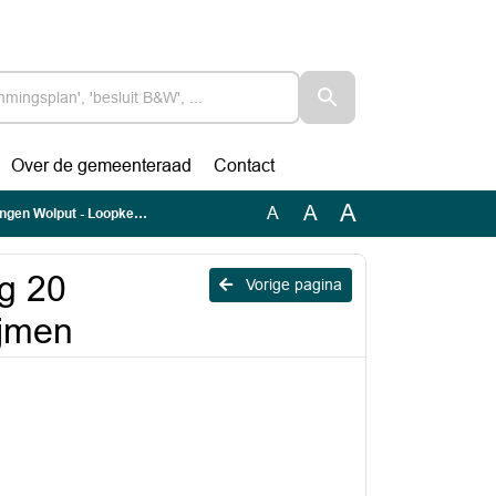
Over de gemeenteraad
Contact
A
A
A
put - Loopkever, Vlijmen
g 20
Vorige pagina
ijmen