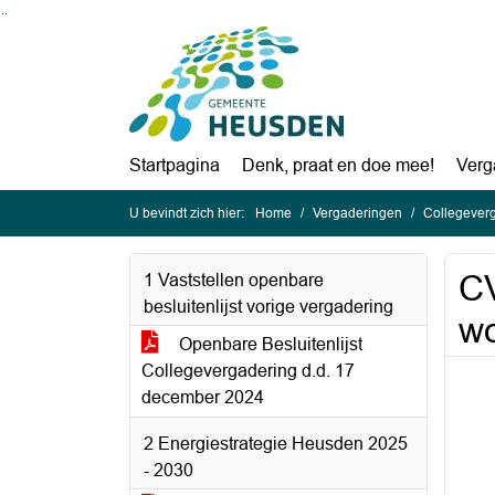
Ga naar de inhoud van deze pagina
Ga naar het zoeken
Ga naar het menu
Startpagina
Denk, praat en doe mee!
Verg
U bevindt zich hier:
Home
Vergaderingen
Collegeverg
CV
1 Vaststellen openbare
besluitenlijst vorige vergadering
wo
Openbare Besluitenlijst
Collegevergadering d.d. 17
december 2024
2 Energiestrategie Heusden 2025
- 2030